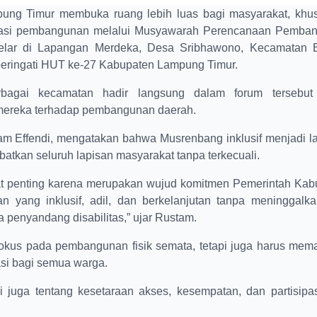
 Timur membuka ruang lebih luas bagi masyarakat, khu
pirasi pembangunan melalui Musyawarah Perencanaan Pemba
 digelar di Lapangan Merdeka, Desa Sribhawono, Kecamatan 
eringati HUT ke-27 Kabupaten Lampung Timur.
rbagai kecamatan hadir langsung dalam forum tersebut
mereka terhadap pembangunan daerah.
am Effendi, mengatakan bahwa Musrenbang inklusif menjadi l
tkan seluruh lapisan masyarakat tanpa terkecuali.
gat penting karena merupakan wujud komitmen Pemerintah Kab
ang inklusif, adil, dan berkelanjutan tanpa meninggalka
 penyandang disabilitas,” ujar Rustam.
okus pada pembangunan fisik semata, tetapi juga harus mema
asi bagi semua warga.
pi juga tentang kesetaraan akses, kesempatan, dan partisipa