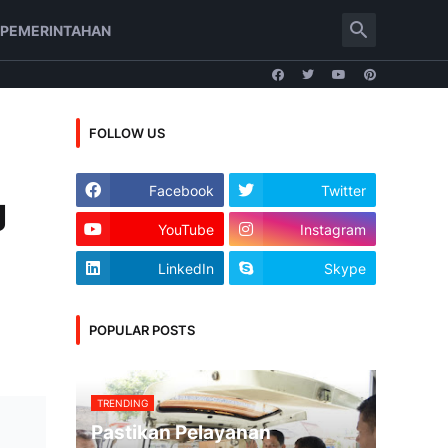
PEMERINTAHAN
FOLLOW US
,
Facebook
Twitter
g
YouTube
Instagram
LinkedIn
Skype
POPULAR POSTS
TRENDING
Pastikan Pelayanan