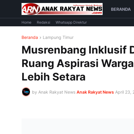
BERANDA
Home
Redaksi
Whatsapp Direktur
Beranda
Lampung Timur
Musrenbang Inklusif 
Ruang Aspirasi Warg
Lebih Setara
by Anak Rakyat News
Anak Rakyat News
April 23,