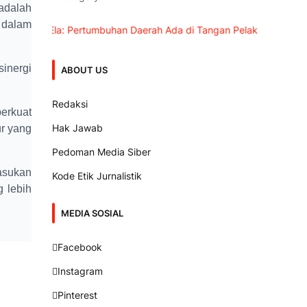
 adalah
 dalam
pati Ela: Pertumbuhan Daerah Ada di Tangan Pelaku Usaha
Wabup
inergi
ABOUT US
Redaksi
erkuat
Hak Jawab
ur yang
Pedoman Media Siber
asukan
Kode Etik Jurnalistik
 lebih
MEDIA SOSIAL
Facebook
Instagram
Pinterest