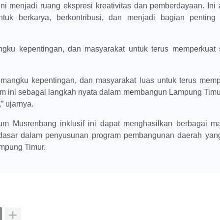
 ini menjadi ruang ekspresi kreativitas dan pemberdayaan. Ini
tuk berkarya, berkontribusi, dan menjadi bagian penting
Lampung Timur Canangkan Sensus Ekonomi 2026, Bu
gku kepentingan, dan masyarakat untuk terus memperkuat s
emangku kepentingan, dan masyarakat luas untuk terus memp
ntum ini sebagai langkah nyata dalam membangun Lampung Tim
” ujarnya.
orum Musrenbang inklusif ini dapat menghasilkan berbagai m
di dasar dalam penyusunan program pembangunan daerah yang
ampung Timur.