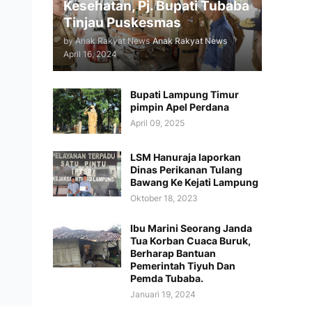
Kesehatan, Pj. Bupati Tubaba
Tinjau Puskesmas
by Anak Rakyat News
Anak Rakyat News
April 16, 2024
Bupati Lampung Timur
pimpin Apel Perdana
April 09, 2025
LSM Hanuraja laporkan
Dinas Perikanan Tulang
Bawang Ke Kejati Lampung
Oktober 18, 2023
Ibu Marini Seorang Janda
Tua Korban Cuaca Buruk,
Berharap Bantuan
Pemerintah Tiyuh Dan
Pemda Tubaba.
Januari 19, 2024