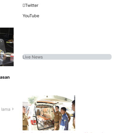
Twitter
YouTube
Live
News
wasan
 lama