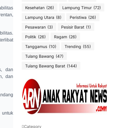
Kesehatan
(26)
Lampung Timur
(72)
ilitas
entan,
Lampung Utara
(8)
Peristiwa
(26)
Pesawaran
(3)
Pesisir Barat
(1)
litas.
Politik
(26)
Ragam
(26)
rlibat
Tanggamus
(10)
Trending
(55)
Tulang Bawang
(47)
Tulang Bawang Barat
(144)
s, dan
n, dan
andang
 untuk
Category