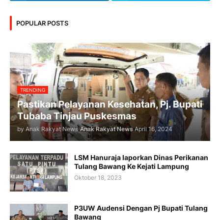
POPULAR POSTS
TRENDING
Pastikan Pelayanan Kesehatan, Pj. Bupati
Tubaba Tinjau Puskesmas
by Anak Rakyat News
Anak Rakyat News
April 16, 2024
LSM Hanuraja laporkan Dinas Perikanan
Tulang Bawang Ke Kejati Lampung
Oktober 18, 2023
P3UW Audensi Dengan Pj Bupati Tulang
Bawang