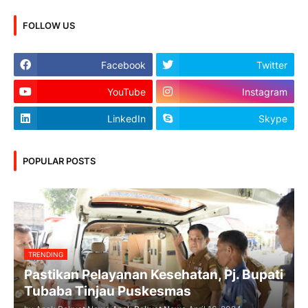
FOLLOW US
Facebook
Twitter
YouTube
Instagram
LinkedIn
Skype
POPULAR POSTS
TRENDING
Pastikan Pelayanan Kesehatan, Pj. Bupati
Tubaba Tinjau Puskesmas