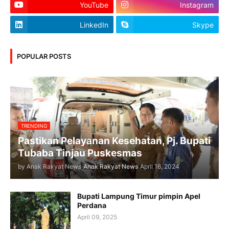
YouTube
Instagram
LinkedIn
Skype
POPULAR POSTS
TRENDING
Pastikan Pelayanan Kesehatan, Pj. Bupati
Tubaba Tinjau Puskesmas
by Anak Rakyat News
Anak Rakyat News
April 16, 2024
Bupati Lampung Timur pimpin Apel
Perdana
April 09, 2025