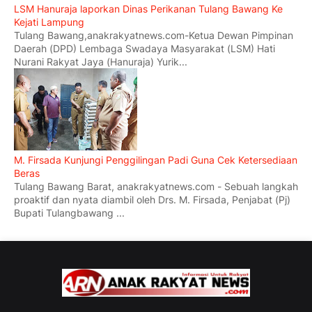
LSM Hanuraja laporkan Dinas Perikanan Tulang Bawang Ke
Kejati Lampung
Tulang Bawang,anakrakyatnews.com-Ketua Dewan Pimpinan
Daerah (DPD) Lembaga Swadaya Masyarakat (LSM) Hati
Nurani Rakyat Jaya (Hanuraja) Yurik...
M. Firsada Kunjungi Penggilingan Padi Guna Cek Ketersediaan
Beras
Tulang Bawang Barat, anakrakyatnews.com - Sebuah langkah
proaktif dan nyata diambil oleh Drs. M. Firsada, Penjabat (Pj)
Bupati Tulangbawang ...