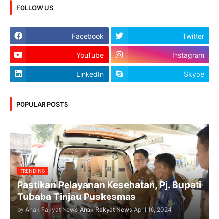
FOLLOW US
Facebook
Twitter
YouTube
Instagram
LinkedIn
Skype
POPULAR POSTS
TRENDING
Pastikan Pelayanan Kesehatan, Pj. Bupati
Tubaba Tinjau Puskesmas
by Anak Rakyat News
Anak Rakyat News
April 16, 2024