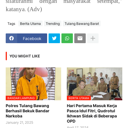
silaturahmi dengan masyarakat setempat,"
katanya. (Adv)
Tags
Berita Utama
Trending
Tulang Bawang Barat
Facebook
YOU MIGHT LIKE
BANDAR LAMPUNG
BERITA UTAMA
Polres Tulang Bawang
Hari Pertama Masuk Kerja
Berhasil Bekuk Bandar
Pasca Idul Fitri, Qudrotul
Narkoba
Ikhwan Sidak di Beberapa
OPD
January 21, 2025
April 17, 2024