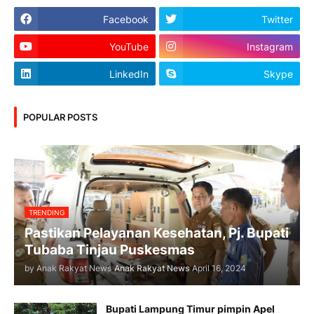
Facebook
Twitter
YouTube
Instagram
LinkedIn
Skype
POPULAR POSTS
TRENDING
Pastikan Pelayanan Kesehatan, Pj. Bupati
Tubaba Tinjau Puskesmas
by Anak Rakyat News
Anak Rakyat News
April 16, 2024
Bupati Lampung Timur pimpin Apel