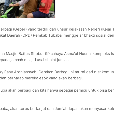
agi (Geber) yang terdiri dari unsur Kejaksaan Negeri (Kejari)
gkat Daerah (OPD) Pemkab Tubaba, menggelar bhakti sosial de
epan Masjid Baitus Shobur 99 cahaya Asma'ul Husna, kompleks I
pada jamaah masjid usai shalat jum'at.
y Fany Ardhiansyah, Gerakan Berbagi ini murni dari niat komun
i dan berharap mereka esok yang akan berbagi.
a juga akan berbagi dan kita hanya sebagai pemicu untuk bisa be
Tubaba, akan terus berlanjut dan Jum'at depan akan menyasar ke