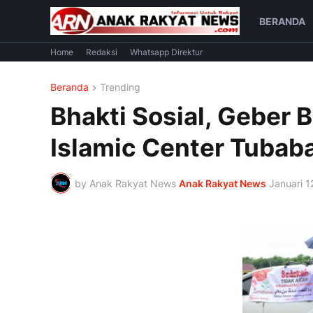
BERANDA
Home
Redaksi
Whatsapp Direktur
Beranda
Trending
Bhakti Sosial, Geber 
Islamic Center Tubab
by Anak Rakyat News
Anak Rakyat News
Januari 1