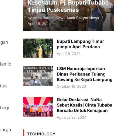
Kesehatan, Pj. Bupati Tubaba
Tinjau Puskesmas
by Anak Rakyat News
Anak Rakyat News
April 16, 2024
Bupati Lampung Timur
ngan
pimpin Apel Perdana
April 09, 2025
slamic
LSM Hanuraja laporkan
Dinas Perikanan Tulang
Bawang Ke Kejati Lampung
itas
Oktober 18, 2023
Gelar Deklarasi, NoNa
Sebut Koalisi Cinta Tubaba
rbagi
Bersatu Untuk Kemajuan
Agustus 28, 2024
luarga
TECHNOLOGY