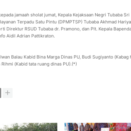
epada jamaah sholat jumat, Kepala Kejaksaan Negri Tubaba Sri
elayanan Terpadu Satu Pintu (DPMPTSP) Tubaba Akhmad Hariya
ti Direktur RSUD Tubaba dr. Pramono, dan Plt. Kepala Bapend
o Aidil Adrian Pattikraton.
 Iwan Balau Kabid Bina Marga Dinas PU, Budi Sugiyanto (Kabag
ihmi (Kabid tata ruang dinas PU).(*)