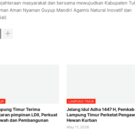
ejahteraan masyarakat dan bersama mewujudkan Kabupaten Tu
an Aman Nyaman Guyup Mandiri Agamis Natural Inovatif dan
ial)
UR
LAMPUNG TIMUR
pung Timur Terima
Jelang Idul Adha 1447 H, Pemkab
jaran pimpinan LDII, Perkuat
Lampung Timur Perketat Penga
akwah dan Pembangunan
Hewan Kurban
May 11, 2026