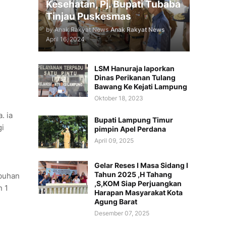
Kesehatan, Pj. Bupati Tubaba
Tinjau Puskesmas
by Anak Rakyat News
Anak Rakyat News
April 16, 2024
LSM Hanuraja laporkan
Dinas Perikanan Tulang
Bawang Ke Kejati Lampung
Oktober 18, 2023
. ia
Bupati Lampung Timur
gi
pimpin Apel Perdana
April 09, 2025
Gelar Reses I Masa Sidang I
Tahun 2025 ,H Tahang
mbuhan
,S,KOM Siap Perjuangkan
n 1
Harapan Masyarakat Kota
Agung Barat
Desember 07, 2025