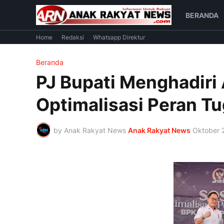
BERANDA
Home
Redaksi
Whatsapp Direktur
Beranda
PJ Bupati Menghadiri 
Optimalisasi Peran T
by Anak Rakyat News
Anak Rakyat News
Oktober 